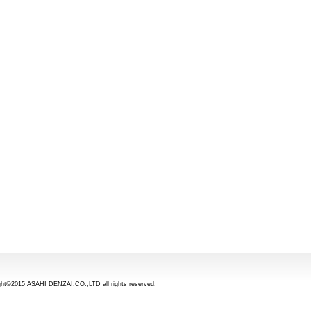
ght©2015 ASAHI DENZAI.CO.,LTD all rights reserved.