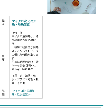
品
マイクロ波 応用加
名
熱・乾燥装置
（特 徴）
マイクロ波加熱は、通
常の加熱方法と異な
り、
「被加工物自体が発熱
体」となっており、次
の優れた特徴がありま
概
す。
要
①加熱時間の短縮 ②
均一な加熱 ③高いエ
ネルギー吸収効率
（用 途）加熱・乾
燥・プラズマ処理・殺
菌・その他
詳
マイクロ波 応用加
細
熱・乾燥装置.pdf