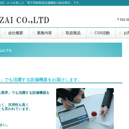
販売」から出発した「電子回路製造設備機器の総合商社」です。
〒531
会社概要
業務内容
取扱製品
CSR活動
お
UCTS
」でも活躍する設備機器をお届けします。
な業界」でも活躍する設備機器を
なく、汎用性も高く
とも言われています。
ださい。