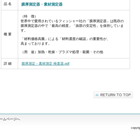
品 名
膜厚測定器・素材測定器
（特 徴）
世界中で愛用されているフィッシャー社の「膜厚測定器」は既存の
膜厚測定器の中で「最高の精度」「抜群の安定性」を保持していま
す。
概 要
「材料価格高騰」による「材料濃度の確認」の重要性が、
高まっております。
（用 途）加熱・乾燥・プラズマ処理・殺菌・その他
詳 細
膜厚測定・素材測定 検査器.pdf
ームページへ
copyri