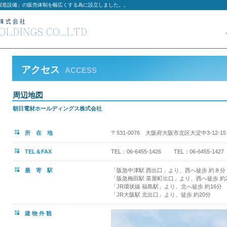
製造設備」の販売体制を幅広くする為に設立しました。。
アクセス
ACCESS
周辺地図
朝日電材ホールディングス株式会社
所 在 地
〒531-0076 大阪府大阪市北区大淀中3-12
TEL＆FAX
TEL：06-6455-1426 TEL：06-6455-1427
最 寄 駅
「阪急中津駅 西出口」より、西へ徒歩 約８分
「阪急梅田駅 茶屋町出口」より、西へ徒歩 約
「JR環状線 福島駅」より、北へ徒歩 約16分
「JR大阪駅 北出口」より、徒歩 約20分
建 物 外 観